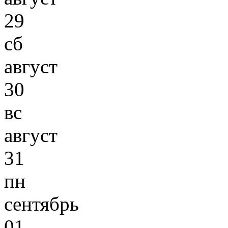
29
сб
август
30
вс
август
31
пн
сентябрь
01