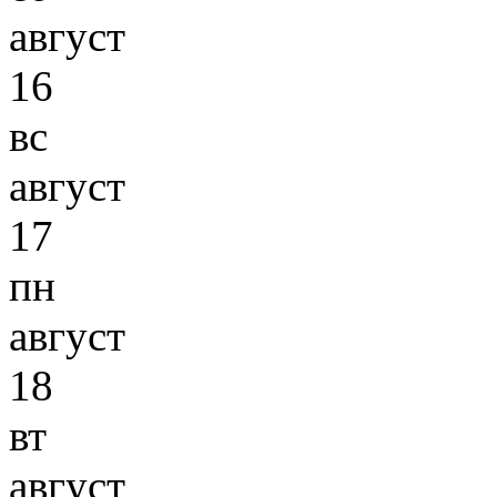
август
16
вс
август
17
пн
август
18
вт
август