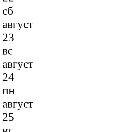
сб
август
23
вс
август
24
пн
август
25
вт