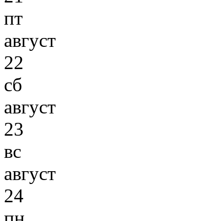
пт
август
22
сб
август
23
вс
август
24
пн