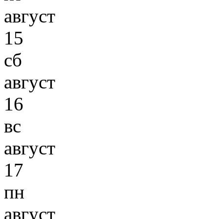
август
15
сб
август
16
вс
август
17
пн
август