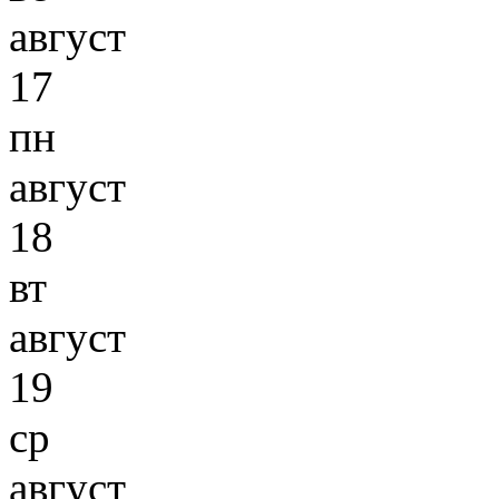
август
17
пн
август
18
вт
август
19
ср
август