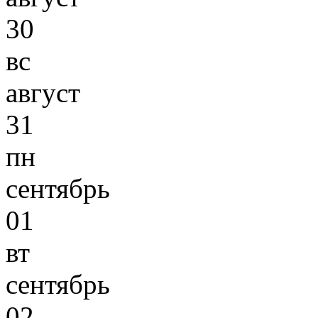
30
вс
август
31
пн
сентябрь
01
вт
сентябрь
02