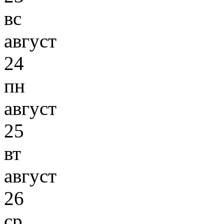
вс
август
24
пн
август
25
вт
август
26
ср