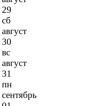
29
сб
август
30
вс
август
31
пн
сентябрь
01