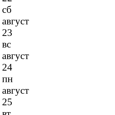
сб
август
23
вс
август
24
пн
август
25
вт