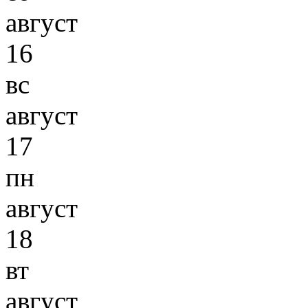
август
16
вс
август
17
пн
август
18
вт
август